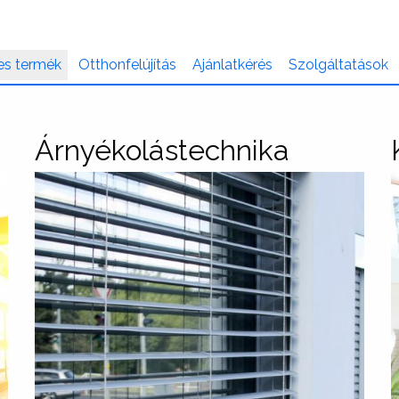
es termék
Otthonfelújítás
Ajánlatkérés
Szolgáltatások
Árnyékolástechnika