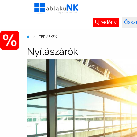
Új redőny
Össz
TERMÉKEK
Nyílászárók