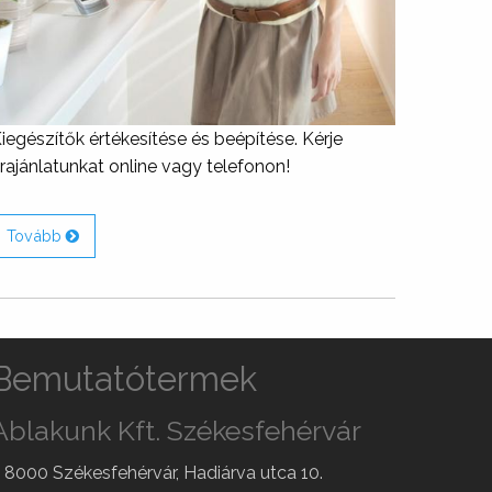
iegészítők értékesítése és beépítése. Kérje
rajánlatunkat online vagy telefonon!
Tovább
Bemutatótermek
Ablakunk Kft. Székesfehérvár
8000
Székesfehérvár
,
Hadiárva utca 10.