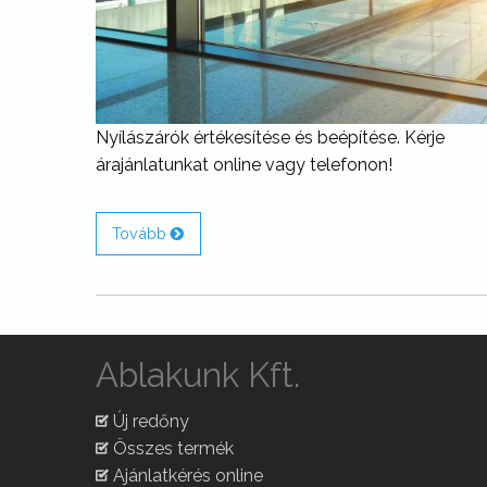
Nyílászárók értékesítése és beépítése. Kérje
árajánlatunkat online vagy telefonon!
Tovább
Ablakunk Kft.
Új redőny
Összes termék
Ajánlatkérés online